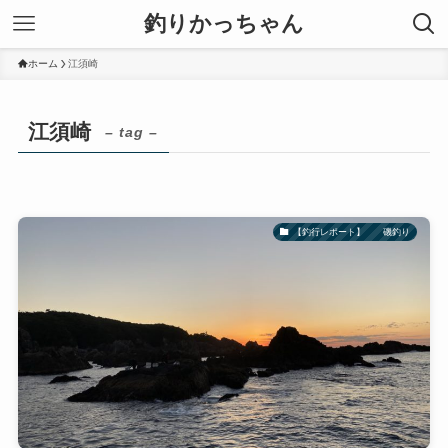
釣りかっちゃん
ホーム
江須崎
江須崎
– tag –
【釣行レポート】 磯釣り