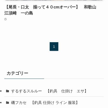
【尾長・口太 揃って４０cmオーバー】 和歌山
江須崎 一の島
1
カテゴリー
するするスルルー 【釣具 仕掛け エサ】
磯フカセ 【釣具 仕掛け ライン 服装】