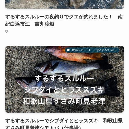
するするスルルーの夜釣りでクエが釣れました！ 南
紀白浜市江 吉丸渡船
【釣行レポート】 するするスルルー
するするスルルーでシブダイとヒラスズキ 和歌山県
すさみ町見老津シモトバ（仕事場）