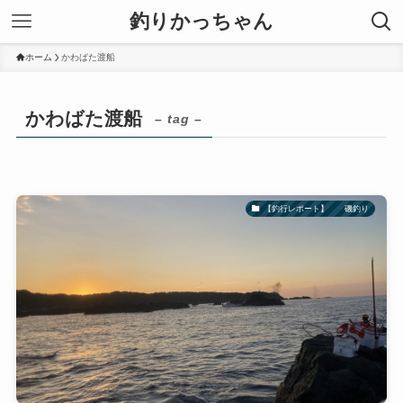
釣りかっちゃん
ホーム
かわばた渡船
かわばた渡船
– tag –
【釣行レポート】 磯釣り