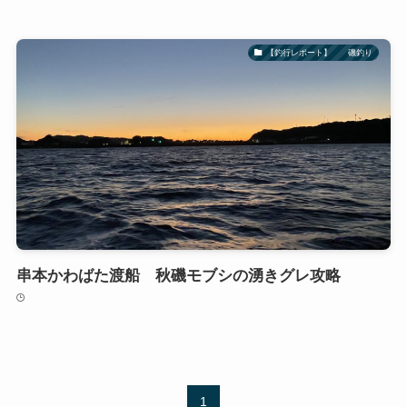
【釣行レポート】 磯釣り
串本かわばた渡船 秋磯モブシの湧きグレ攻略
1