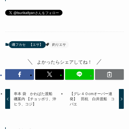
た。
X
磯フカセ 【エサ】
釣りエサ
よかったらシェアしてね！