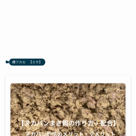
磯フカセ 【エサ】