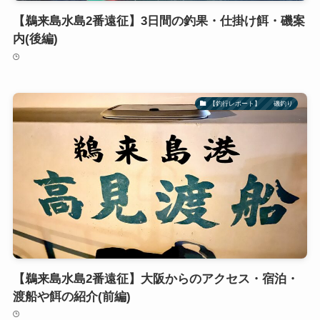
【鵜来島水島2番遠征】3日間の釣果・仕掛け餌・磯案
内(後編)
【釣行レポート】 磯釣り
【鵜来島水島2番遠征】大阪からのアクセス・宿泊・
渡船や餌の紹介(前編)