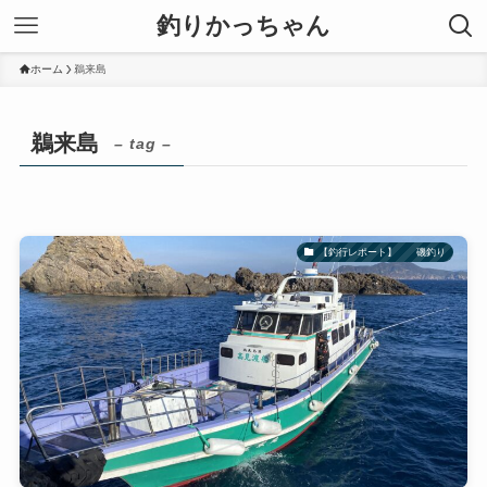
釣りかっちゃん
ホーム
鵜来島
鵜来島
– tag –
【釣行レポート】 磯釣り