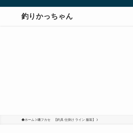
釣りかっちゃん
ホーム
磯フカセ 【釣具 仕掛け ライン 服装】