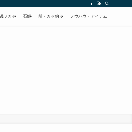
磯フカセ
石鯛
船・カセ釣り
ノウハウ・アイテム